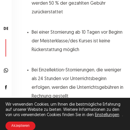
werden 50 % der gezahlten Gebühr
zurückerstattet
DE
Bei einer Stornierung ab 10 Tagen vor Beginn
der Meisterklasse/des Kurses ist keine
Rückerstattung möglich
Bei Einzellektion-Stornierungen, die weniger
als 24 Stunden vor Unterrichtsbeginn
erfolgen, werden die Unterrichtsgebühren in
Rechnung gestellt
Wir verwenden Cookies, um Ihnen die bestmögliche Erfahrung
auf unserer Website zu bieten. Weitere Informationen zu den
von uns verwendeten Cookies finden Sie in den
Einstellungen
.
Wenn wir einen Kurs absagen, werden wir ihn
entweder verlegen, wenn möglich, oder den
Akzeptieren