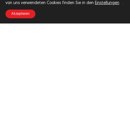
von uns verwendeten Cookies finden Sie in den
Einstellungen
.
Akzeptieren
unsere kurse
Wir bieten Zeichen- und Malkurse für